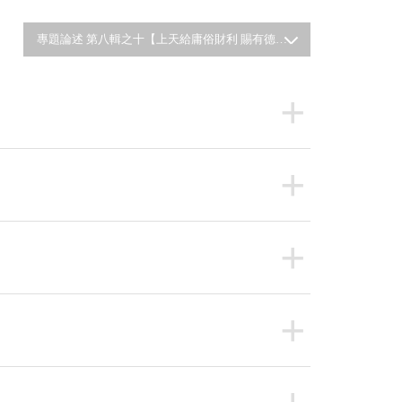
專題論述 第八輯之十【上天給庸俗財利 賜有德悟性】(1)