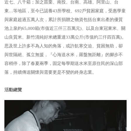
近七、八千箱；加之苗栗、南投、台南、高雄、阿里山、台
東…等地區，至今已認養43所學校、692戶貧困家庭，受惠學童
與家庭超過五萬人次，累計所捐贈之物資包括台東出產的優質
池上泉約65,000箱(市值近三仟三百萬元)、以及台東冠東米、關
山良質米、新竹清純好米總重達33萬公斤(市值約三仟四百萬)。
思及世上許多不為人知的角落，或許飢寒交迫、貧困無助，卻
與世隔絕、孤立無援，『心海送水米，羅盤無距離』的腳步不
容稍停，除了春夏兩季，固定每學期送水米至原住民的深山部
落，持續傳送關懷與需要更是不變的終身志業。
活動總覽