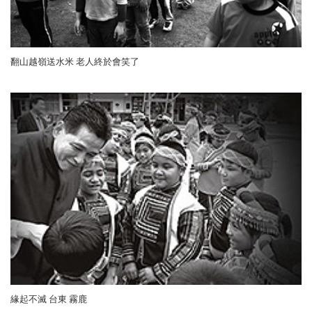
翻山越嶺送水米 老人終於會笑了
緣起不滅 台東 霧鹿