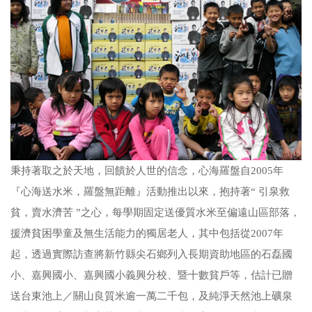
秉持著取之於天地，回饋於人世的信念，心海羅盤自2005年
『心海送水米，羅盤無距離』活動推出以來，抱持著“ 引泉救
貧，賣水濟苦 ”之心，每學期固定送優質水米至偏遠山區部落，
援濟貧困學童及無生活能力的獨居老人，其中包括從2007年
起，透過實際訪查將新竹縣尖石鄉列入長期資助地區的石磊國
小、嘉興國小、嘉興國小義興分校、暨十數貧戶等，估計已贈
送台東池上／關山良質米逾一萬二千包，及純淨天然池上礦泉